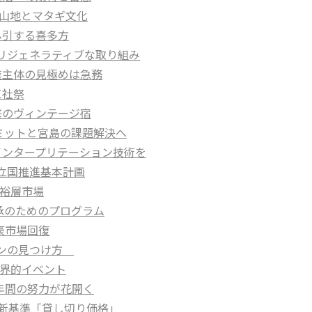
神山地とマタギ文化
けん引する喜多方
のリジェネラティブな取り組み
推進主体の見極めは急務
三社祭
改修のヴィンテージ宿
サミットと宮島の課題解決へ
にインタープリテーション技術を
光立国推進基本計画
富裕層市場
伝承のためのプログラム
い豪市場回復
ーワンの見つけ方
の世界的イベント
は3年間の努力が花開く
の新基準「貸し切り価格」