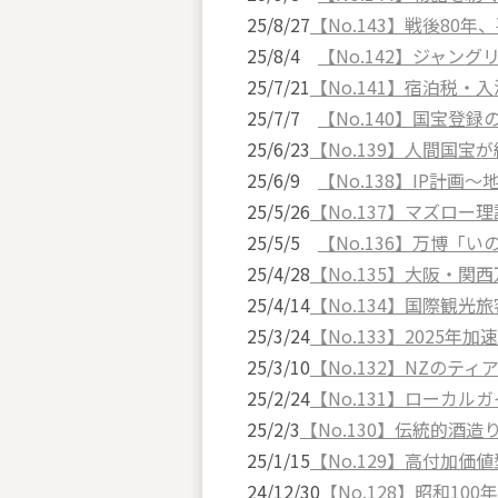
25/8/27
【No.143】戦後80
25/8/4
【No.142】ジャン
25/7/21
【No.141】宿泊税
25/7/7
【No.140】国宝登
25/6/23
【No.139】人間国
25/6/9
【No.138】IP計画
25/5/26
【No.137】マズロー
25/5/5
【No.136】万博「
25/4/28
【No.135】大阪・関
25/4/14
【No.134】国際観光
25/3/24
【No.133】2025年
25/3/10
【No.132】NZのテ
25/2/24
【No.131】ローカ
25/2/3
【No.130】伝統的酒
25/1/15
【No.129】高付加価
24/12/30
【No.128】昭和10