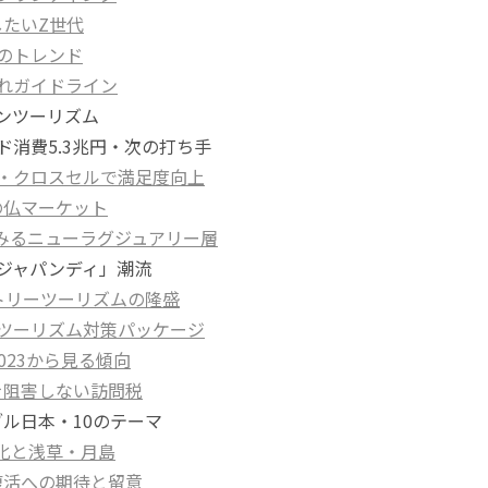
したいZ世代
入のトレンド
入れガイドライン
ゾーンツーリズム
ウンド消費5.3兆円・次の打ち手
セル・クロスセルで満足度向上
年の仏マーケット
からみるニューラグジュアリー層
州の「ジャパンディ」潮流
クトリーツーリズムの隆盛
バーツーリズム対策パッケージ
 2023から見る傾向
活を阻害しない訪問税
ナブル日本・10のテーマ
文化と浅草・月島
日復活への期待と留意