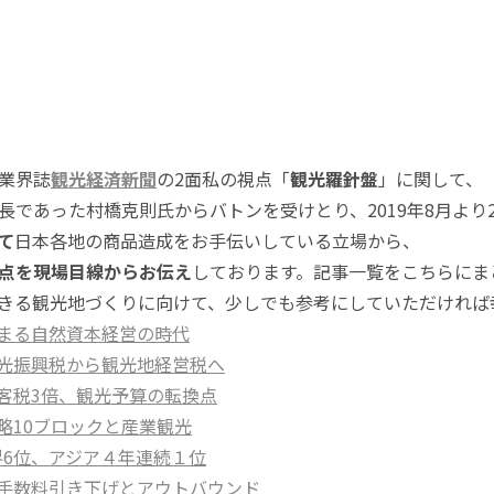
業界誌
観光経済新聞
の2面私の視点「
観光羅針盤
」に関して、
長であった村橋克則氏からバトンを受けとり、2019年8月より
て
日本各地の商品造成をお手伝いしている立場から、
点を現場目線からお伝え
しております。記事一覧をこちらにま
きる観光地づくりに向けて、少しでも参考にしていただければ
ら始まる自然資本経営の時代
は観光振興税から観光地経営税へ
旅客税3倍、観光予算の転換点
戦略10ブロックと産業観光
世界6位、アジア４年連続１位
ート手数料引き下げとアウトバウンド