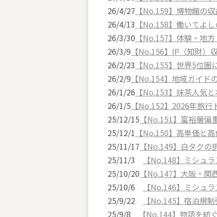
26/4/27
【No.159】博物館の
26/4/13
【No.158】働いてよ
26/3/30
【No.157】体験・地
26/3/9
【No.156】IP（知財
26/2/23
【No.155】世界5位
26/2/9
【No.154】地域ガイド
26/1/26
【No.153】抹茶人気
26/1/5
【No.152】2026年旅
25/12/15
【No.151】富裕層
25/12/1
【No.150】高単価と
25/11/17
【No.149】白タク
25/11/3
【No.148】ミシ
25/10/20
【No.147】大阪・
25/10/6
【No.146】ミシ
25/9/22
【No.145】宿泊規
25/9/8
【No.144】物語を