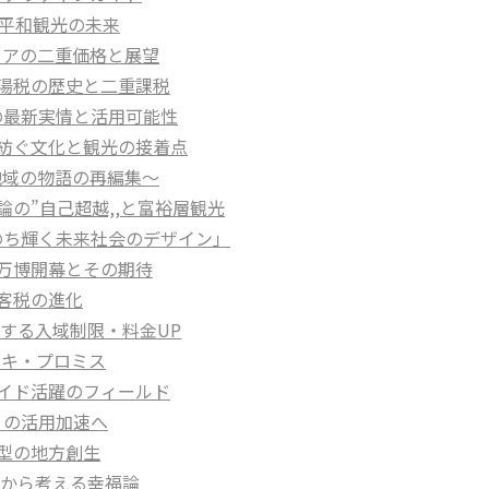
年、平和観光の未来
グリアの二重価格と展望
・入湯税の歴史と二重課税
録の最新実情と活用可能性
宝が紡ぐ文化と観光の接着点
～地域の物語の再編集～
理論の”自己超越,,と富裕層観光
いのち輝く未来社会のデザイン」
西万博開幕とその期待
旅客税の進化
加速する入域制限・料金UP
ィアキ・プロミス
ルガイド活躍のフィールド
造りの活用加速へ
値型の地方創生
0年から考える幸福論