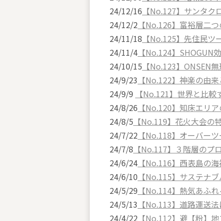
24/12/16
【No.127】サンタ
24/12/2
【No.126】富裕層二
24/11/18
【No.125】先住民
24/11/4
【No.124】SHOGUN
24/10/15
【No.123】ONSE
24/9/23
【No.122】神楽の由
24/9/9
【No.121】世界と比
24/8/26
【No.120】知床エリ
24/8/5
【No.119】花火大会の
24/7/22
【No.118】オーバー
24/7/8
【No.117】３階層の
24/6/24
【No.116】西表島の
24/6/10
【No.115】サステ
24/5/29
【No.114】熱気あふ
24/5/13
【No.113】道路運
24/4/22
【No.112】避【粉】