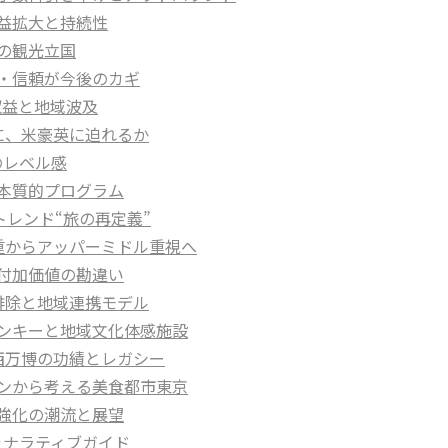
収益拡大と持続性
しの観光立国
方・信頼が今後のカギ
）収益と地域波及
圏に、米豪英に迫れるか
のレベル感
と本質的プログラム
行トレンド“旅の再定義”
偏重からアッパーミドル重視へ
高付加価値の勘違い
の排除と地域連携モデル
ュランキーと地域文化体感施設
関西万博の功績とレガシー
ュランから考える美食都市東京
制強化の潮流と展望
紡ぐナラティブガイド