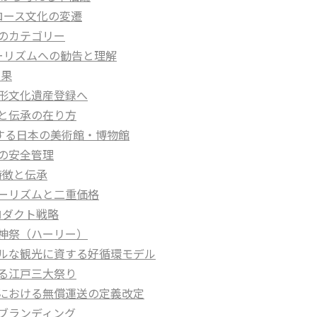
クロース文化の変遷
つのカテゴリー
ツーリズムへの勧告と理解
効果
N無形文化遺産登録へ
来と伝承の在り方
較する日本の美術館・博物館
アの安全管理
特徴と伝承
ツーリズムと二重価格
プロダクト戦略
海神祭（ハーリー）
ナブルな観光に資する好循環モデル
れる江戸三大祭り
送法における無償運送の定義改定
地ブランディング