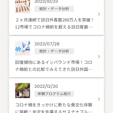
2023/10/23
統計・データ分析
２ヶ月連続で訪日外客数200万人を突破！
12市場でコロナ禍前を超える訪日客数記
録へ
2023/07/28
統計・データ分析
回復傾向にあるインバウンド市場！コロ
ナ禍前との比較でみえてきた訪日外国人
旅行客の傾向を徹底分析
2022/12/20
体験プログラム紹介
コロナ禍をきっかけに新たな食文化体験
に挑戦！金沢を先導するサステナブルな