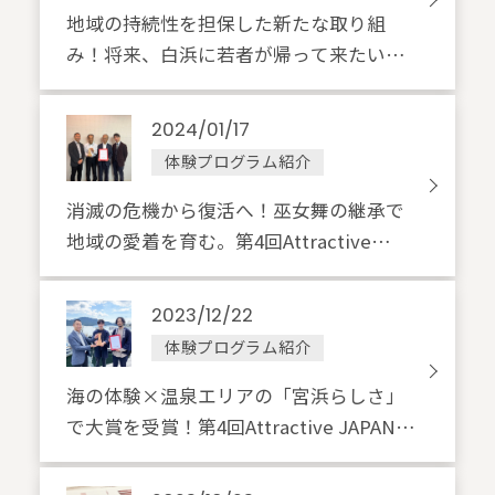
地域の持続性を担保した新たな取り組
み！将来、白浜に若者が帰って来たいと
思える場所を目指して。第4回Attractive
JAPAN Award サステナブル賞受賞・一般
2024/01/17
社団法人シラハマコイナ様
体験プログラム紹介
消滅の危機から復活へ！巫女舞の継承で
地域の愛着を育む。第4回Attractive
JAPAN Award 地域アイデンティティ賞受
賞・会津磐梯巫⼥舞保存会様
2023/12/22
体験プログラム紹介
海の体験×温泉エリアの「宮浜らしさ」
で大賞を受賞！第4回Attractive JAPAN
Award アトラクティブジャパン大賞受
賞・宮浜アドベンチャーズ様