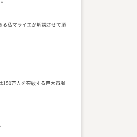
す。
ある私マライエが解説させて頂
は150万人を突破する巨大市場
。