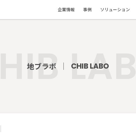
企業情報
事例
ソリューション
私たちの想い
応援事例
ソリューション
会社概要
制作物実績
教えて地ブラ
地ブラボ
CHIB LABO