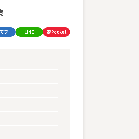
策
てブ
LINE
Pocket