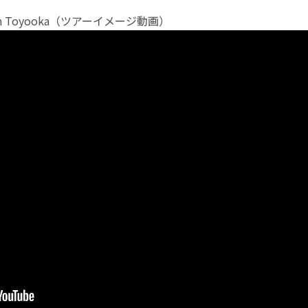
rney in Toyooka（ツアーイメージ動画）