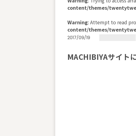
Warning
: Trying to access arra
content/themes/twentytwe
Warning
: Attempt to read pr
content/themes/twentytwe
2017/09/19
MACHIBIYAサ