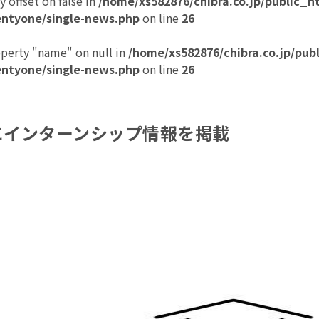
y offset on false in
/home/xs582876/chibra.co.jp/public_h
ntyone/single-news.php
on line
26
operty "name" on null in
/home/xs582876/chibra.co.jp/pub
ntyone/single-news.php
on line
26
イトにインターンシップ情報を掲載